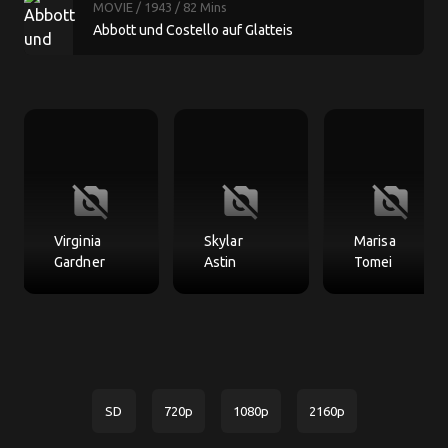
MOVIE
/ 1943
/ 82 Mins
Abbott und Costello auf Glatteis
no_photography
no_photography
no_photography
Virginia
Skylar
Marisa
Gardner
Astin
Tomei
SD
720p
1080p
2160p