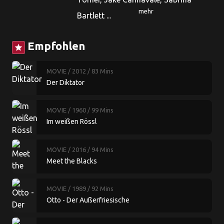
mehr
Bartlett ...
Empfohlen
star
MOVIE
/ 2012
/ 83 Mins
Der Diktator
MOVIE
/ 1960
/ 99 Mins
Im weißen Rössl
MOVIE
/ 2016
/ 94 Mins
Meet the Blacks
MOVIE
/ 1989
/ 92 Mins
Otto - Der Außerfriesische