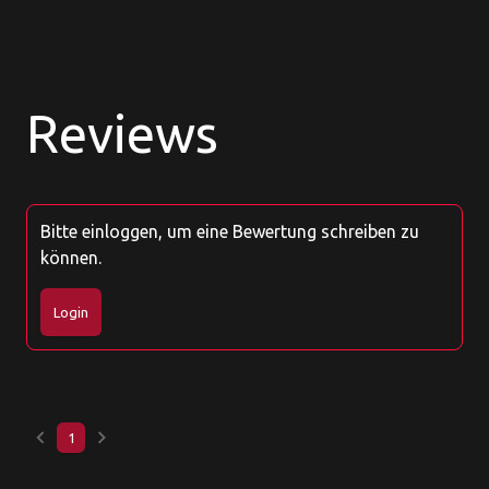
Reviews
Bitte einloggen, um eine Bewertung schreiben zu
können.
Login
keyboard_arrow_left
keyboard_arrow_right
1