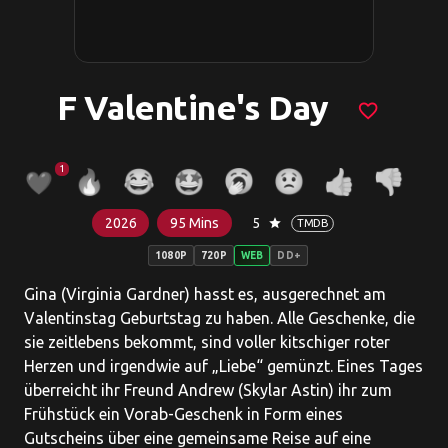
F Valentine's Day
favorite_border
1
2026
95 Mins
5
star
TMDB
1080P
720P
WEB
DD+
Gina (Virginia Gardner) hasst es, ausgerechnet am
Valentinstag Geburtstag zu haben. Alle Geschenke, die
sie zeitlebens bekommt, sind voller kitschiger roter
Herzen und irgendwie auf „Liebe“ gemünzt. Eines Tages
überreicht ihr Freund Andrew (Skylar Astin) ihr zum
Frühstück ein Vorab-Geschenk in Form eines
Gutscheins über eine gemeinsame Reise auf eine