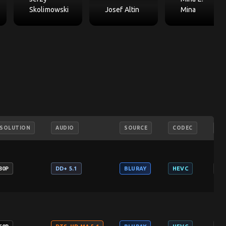
Skolimowski
Josef Altin
Mina
SOLUTION
AUDIO
SOURCE
CODEC
LA
80P
DD+ 5.1
BLURAY
HEVC