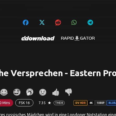
he Versprechen - Eastern Pr
0 Mins
FSK 16
7.35
star
TMDB
DV HDR
4K
1080P
BLUR
es russisches Mädchen wird in eine Londoner Notstation einge