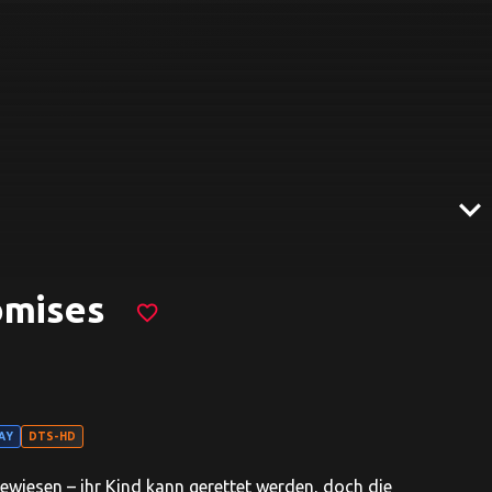
expand_more
omises
favorite_border
AY
DTS-HD
wiesen – ihr Kind kann gerettet werden, doch die