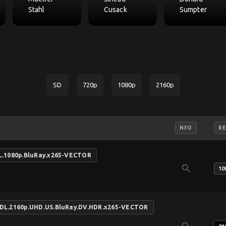
Stahl
Cusack
Sumpter
SD
720p
1080p
2160p
NFO
RE
L.1080p.BluRay.x265-VECTOR
search
10
.DL.2160p.UHD.US.BluRay.DV.HDR.x265-VECTOR