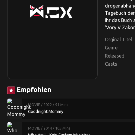
drogenabhäng
Tagebuch der 
ihr das Buch 
‘Vory V Zakon
Orginal Titel
Genre
Released
Casts
Empfohlen
star
MOVIE
/ 2022
/ 91 Mins
Goodnight Mommy
MOVIE
/ 2014
/ 105 Mins