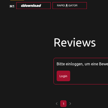
M1
Reviews
Bitte einloggen, um eine Bew
Login
keyboard_arrow_left
keyboard_arrow_right
1