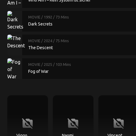
Who Am I – Kein System ist sicher
MOVIE
/ 1992
/ 73 Mins
Dark Secrets
MOVIE
/ 2024
/ 75 Mins
The Descent
MOVIE
/ 2025
/ 103 Mins
Fog of War
no_photography
no_photography
no_photography
Viggo
Naomi
Vincent