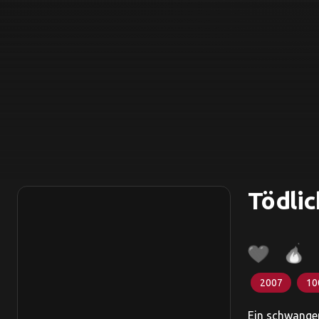
Tödlic
2007
10
Ein schwanger