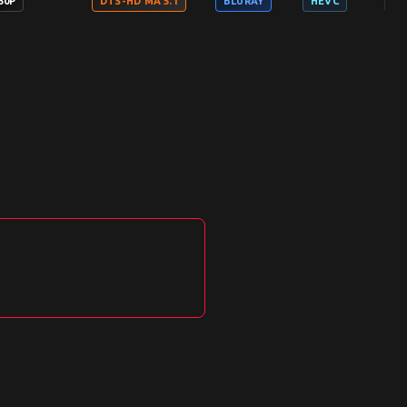
60P
DTS-HD MA 5.1
BLURAY
HEVC