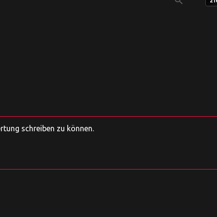
search
21
ertung schreiben zu können.