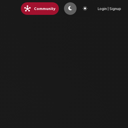
hub
light_mode
Community
Login | Signup