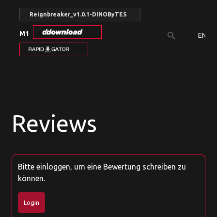
Reignbreaker_v1.0.1-DINOByTES
M1
search
EN
Reviews
Bitte einloggen, um eine Bewertung schreiben zu
können.
Login