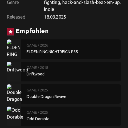
Genre
fighting, hack-and-slash-beat-em-up,
indie
Released
18.03.2025
Empfohlen
star
GAME
/ 2026
ELDEN RING NIGHTREIGN PS5
GAME
/ 2018
Driftwood
GAME
/ 2025
Double Dragon Revive
GAME
/ 2025
Odd Dorable