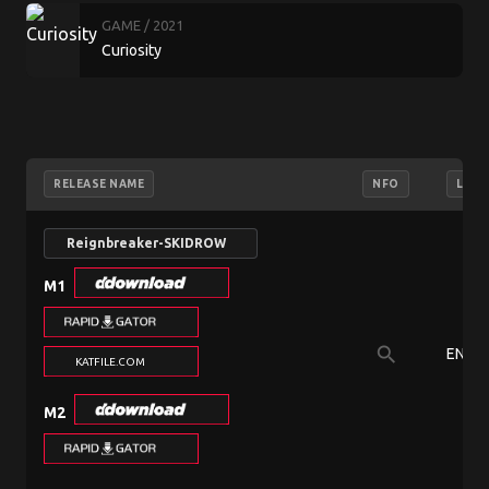
GAME
/ 2021
Curiosity
RELEASE NAME
NFO
LAN
Reignbreaker-SKIDROW
M1
search
EN
KATFILE.COM
M2