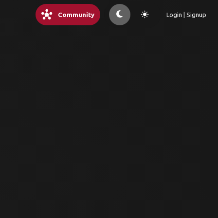
hub
light_mode
Community
Login | Signup