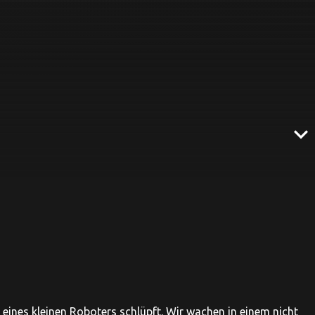
expand_more
e eines kleinen Roboters schlüpft. Wir wachen in einem nicht