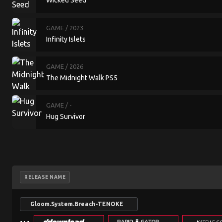
Wicked Seed
GAME
/ 2023
Infinity Islets
GAME
/ 2026
The Midnight Walk PS5
GAME
/ -
Hug Survivor
RELEASE NAME
Gloom.System.Breach-TENOKE