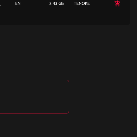
ch
add_shopping_cart
EN
2.43 GB
TENOKE