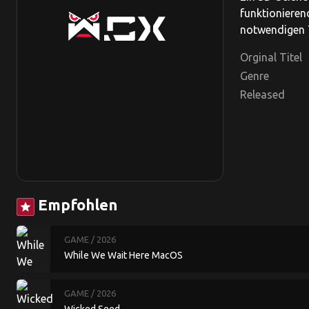
funktionieren
notwendigen T
Orginal Titel
Genre
Released
Empfohlen
star
GAME
/ 2026
While We Wait Here MacOS
GAME
/ 2026