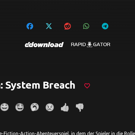
: System Breach
favorite_border
e-Fiction-Action-Abenteuerspiel, in dem der Spieler in die Roll