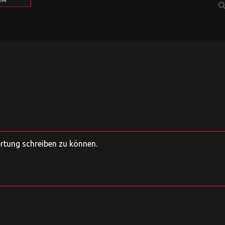
COM
sear
ertung schreiben zu können.