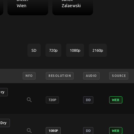
Wien
Zalaewski
SD
720p
1080p
2160p
NFO
RESOLUTION
AUDIO
SOURCE
Dry
search
720P
DD
WEB
nDry
search
1080P
DD
WEB