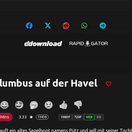
lumbus auf der Havel
favorite_border
 Mins
3.33
star
TMDB
1080P
720P
WEB
DD
auft ein altes Segelboot namens Pütz und will mit seiner Toch