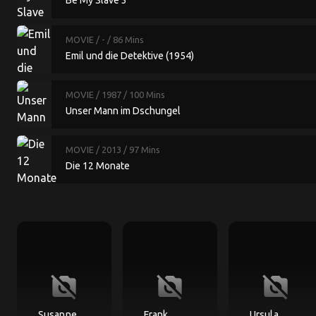
Be My Slave 3
MOVIE
/ -
/ 86 Mins
Emil und die Detektive (1954)
MOVIE
/ 1987
/ 100 Mins
Unser Mann im Dschungel
MOVIE
/ 2013
/ 97 Mins
Die 12 Monate
no_photography
no_photography
no_photography
Susanne
Frank
Ursula