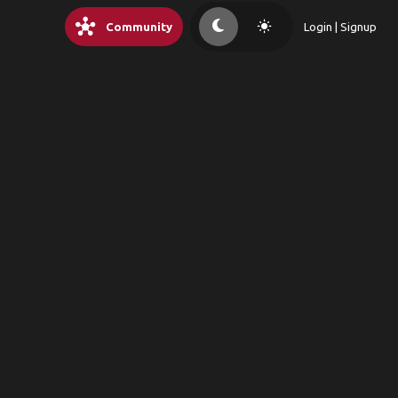
hub
light_mode
Community
Login | Signup