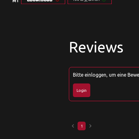
M1
Reviews
Bitte einloggen, um eine Bew
Login
keyboard_arrow_left
keyboard_arrow_right
1