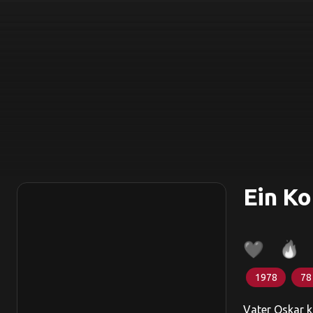
Ein Ko
1978
78
Vater Oskar k