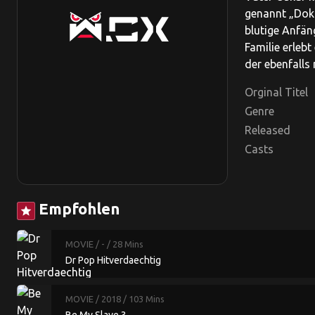
genannt „Dokt
blutige Anfän
Familie erleb
der ebenfalls 
Orginal Titel
Genre
Released
Casts
Empfohlen
star
MOVIE
/ -
/ 28 Mins
Dr Pop Hitverdaechtig
MOVIE
/ 2018
/ 103 Mins