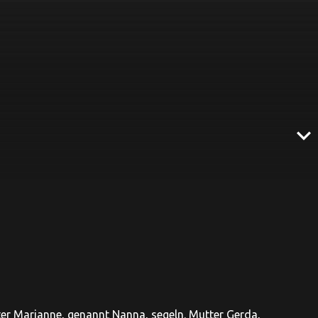
expand_more
ter Marianne, genannt Nanna, segeln. Mutter Gerda,