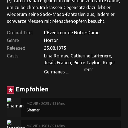
(?) Taten. Danach geht er in die Kirche von Notré Dame,
um zu beichten. Im krassen Gegensatz dazu lebt er
wiederum seine Sado-Maso-Fantasien aus, indem er
schwarze Messen mit Menschenopfern besucht.
Orginal Titel
L'Éventreur de Notre-Dame
Genre
Horror
Released
25.08.1975
Casts
Lina Romay, Catherine Lafferière,
Jesús Franco, Pierre Taylou, Roger
mehr
Germanes ...
Empfohlen
star
MOVIE
/ 2025
/ 93 Mins
Shaman
MOVIE
/ 1981
/ 91 Mins