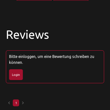
Reviews
Bitte einloggen, um eine Bewertung schreiben zu
können.
Login
keyboard_arrow_left
keyboard_arrow_right
1