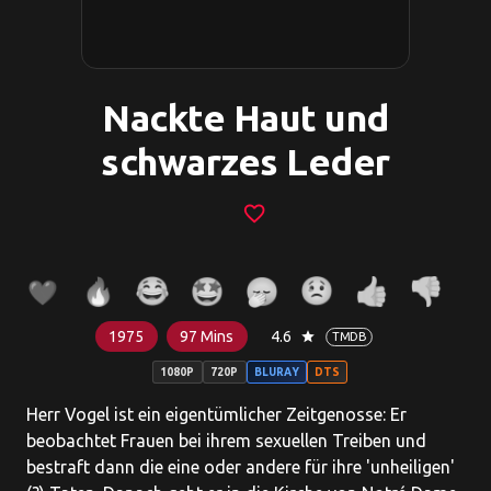
Nackte Haut und
schwarzes Leder
favorite_border
1975
97 Mins
4.6
star
TMDB
1080P
720P
BLURAY
DTS
Herr Vogel ist ein eigentümlicher Zeitgenosse: Er
beobachtet Frauen bei ihrem sexuellen Treiben und
bestraft dann die eine oder andere für ihre 'unheiligen'