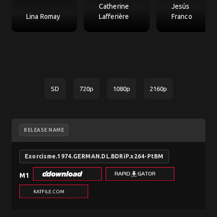
Catherine
Jesús
Lina Romay
Lafferière
Franco
SD
720p
1080p
2160p
RELEASE NAME
Exorcisme.1974.GERMAN.DL.BDRiP.x264-PtBM
M1
KATFILE.COM