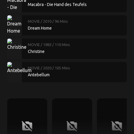
Macabra - Die Hand des Teufels
MOVIE
/ 2010
/ 96 Mins
Dream Home
MOVIE
/ 1983
/ 110 Mins
Christine
MOVIE
/ 2020
/ 105 Mins
Antebellum
no_photography
no_photography
no_photography